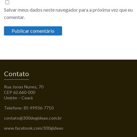
Salvar meus dados neste navegador para a próxima vez que eu
comentar.
Contato
Rua Jonas Nunes, 70
CEP 62.660-000
Umirim – Ceará
Telefone: 85-99936-7710
contato@300degideao.com.br
www.facebook.com/300gideao