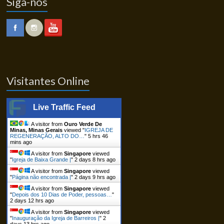
Siga-nos
Visitantes Online
Live Traffic Feed
A visitor from
Ouro Verde De
Minas, Minas Gerais
viewed "
IGREJA DE
REGENERAÇÃO, ALTO DO…
"
5 hrs 46
mins ago
A visitor from
Singapore
viewed
"
Igreja de Baixa Grande |
"
2 days 8 hrs ago
A visitor from
Singapore
viewed
"
Página não encontrada |
"
2 days 9 hrs ago
A visitor from
Singapore
viewed
"
Depois dos 10 Dias de Poder, pessoas…
"
2 days 12 hrs ago
A visitor from
Singapore
viewed
"
Inauguração da Igreja de Barreiros |
"
2
days 13 hrs ago