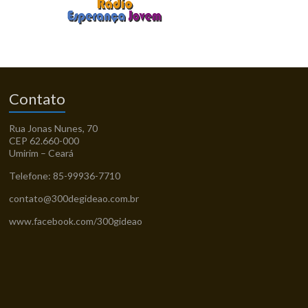
Contato
Rua Jonas Nunes, 70
CEP 62.660-000
Umirim – Ceará
Telefone: 85-99936-7710
contato@300degideao.com.br
www.facebook.com/300gideao