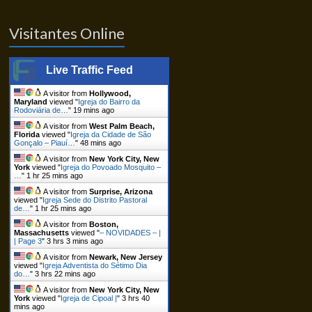
Visitantes Online
Live Traffic Feed
A visitor from
Hollywood,
Maryland
viewed "
Igreja do Bairro da
Rodoviária de…
"
19 mins ago
A visitor from
West Palm Beach,
Florida
viewed "
Igreja da Cidade de São
Gonçalo – Piauí…
"
48 mins ago
A visitor from
New York City, New
York
viewed "
Igreja do Povoado Mosquito –
…
"
1 hr 25 mins ago
A visitor from
Surprise, Arizona
viewed "
Igreja Sede do Distrito Pastoral
de…
"
1 hr 25 mins ago
A visitor from
Boston,
Massachusetts
viewed "
– NOVIDADES – |
| Page 3
"
3 hrs 3 mins ago
A visitor from
Newark, New Jersey
viewed "
Igreja Adventista do Sétimo Dia
do…
"
3 hrs 22 mins ago
A visitor from
New York City, New
York
viewed "
Igreja de Cipoal |
"
3 hrs 40
mins ago