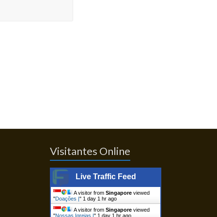
Visitantes Online
Live Traffic Feed
A visitor from
Singapore
viewed
"
Doações |
"
1 day 1 hr ago
A visitor from
Singapore
viewed
"
Nossas Igrejas |
"
1 day 1 hr ago