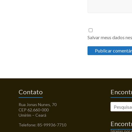
Salvar meus dados nes
Contato
Encontr
Rua Jonas Nunes, 70
CEP 62.660-000
Umirim – Ceará
Encont
Telefone: 85-99936-7710
Igrejas por