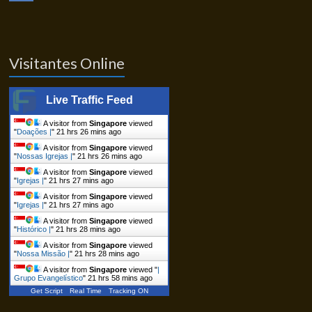
Visitantes Online
Live Traffic Feed
A visitor from
Singapore
viewed
"
Doações |
"
21 hrs 26 mins ago
A visitor from
Singapore
viewed
"
Nossas Igrejas |
"
21 hrs 26 mins ago
A visitor from
Singapore
viewed
"
Igrejas |
"
21 hrs 27 mins ago
A visitor from
Singapore
viewed
"
Igrejas |
"
21 hrs 27 mins ago
A visitor from
Singapore
viewed
"
Histórico |
"
21 hrs 28 mins ago
A visitor from
Singapore
viewed
"
Nossa Missão |
"
21 hrs 28 mins ago
A visitor from
Singapore
viewed "
|
Grupo Evangelístico
"
21 hrs 58 mins ago
Get Script
Real Time
Tracking ON