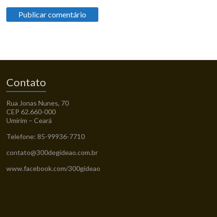
Contato
Rua Jonas Nunes, 70
CEP 62.660-000
Umirim – Ceará
Telefone: 85-99936-7710
contato@300degideao.com.br
www.facebook.com/300gideao