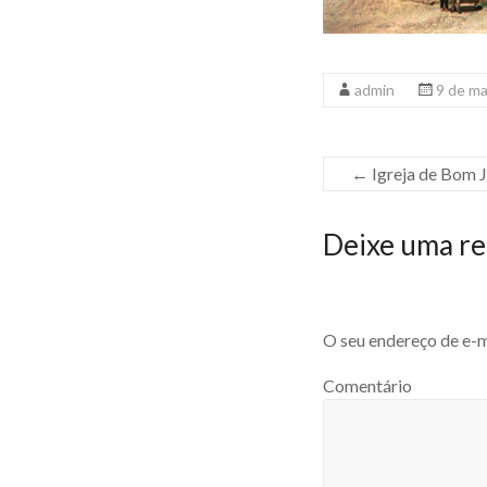
admin
9 de m
←
Igreja de Bom 
Deixe uma re
O seu endereço de e-m
Comentário