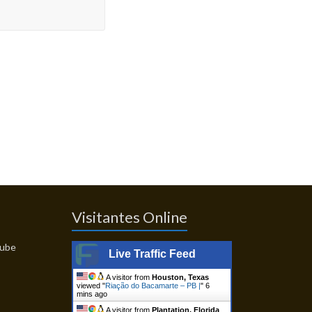
Visitantes Online
Live Traffic Feed
A visitor from
Houston, Texas
viewed "
Riação do Bacamarte – PB |
"
6
mins ago
A visitor from
Plantation, Florida