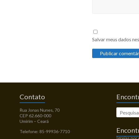
Salvar meus dados nes
Contato
Encontr
Rua Jonas Nunes, 70
CEP 62.660-000
Umirim – Ceará
Encont
Telefone: 85-99936-7710
Igrejas por