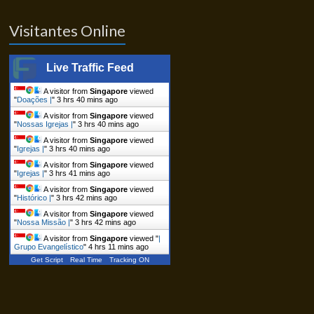
Visitantes Online
Live Traffic Feed
A visitor from
Singapore
viewed
"
Doações |
"
3 hrs 40 mins ago
A visitor from
Singapore
viewed
"
Nossas Igrejas |
"
3 hrs 40 mins ago
A visitor from
Singapore
viewed
"
Igrejas |
"
3 hrs 40 mins ago
A visitor from
Singapore
viewed
"
Igrejas |
"
3 hrs 41 mins ago
A visitor from
Singapore
viewed
"
Histórico |
"
3 hrs 42 mins ago
A visitor from
Singapore
viewed
"
Nossa Missão |
"
3 hrs 42 mins ago
A visitor from
Singapore
viewed "
|
Grupo Evangelístico
"
4 hrs 11 mins ago
Get Script
Real Time
Tracking ON