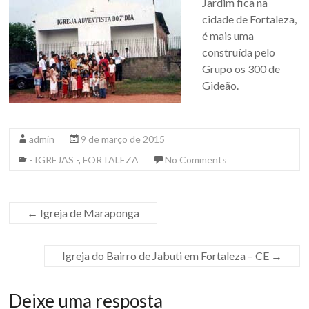
Jardim fica na
cidade de Fortaleza,
é mais uma
construída pelo
Grupo os 300 de
Gideão.
admin
9 de março de 2015
- IGREJAS -
,
FORTALEZA
No Comments
←
Igreja de Maraponga
Igreja do Bairro de Jabuti em Fortaleza – CE
→
Deixe uma resposta