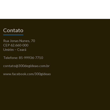
Contato
Rua Jonas Nunes, 70
CEP 62.660-000
Umirim – Ceará
Telefone: 85-99936-7710
contato@300degideao.com.br
www.facebook.com/300gideao