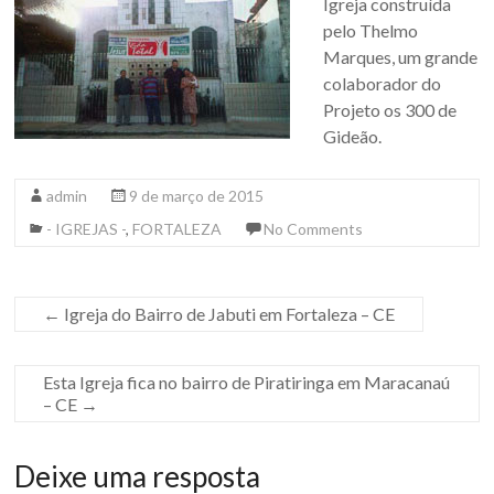
Igreja construída
pelo Thelmo
Marques, um grande
colaborador do
Projeto os 300 de
Gideão.
admin
9 de março de 2015
- IGREJAS -
,
FORTALEZA
No Comments
←
Igreja do Bairro de Jabuti em Fortaleza – CE
Esta Igreja fica no bairro de Piratiringa em Maracanaú
– CE
→
Deixe uma resposta