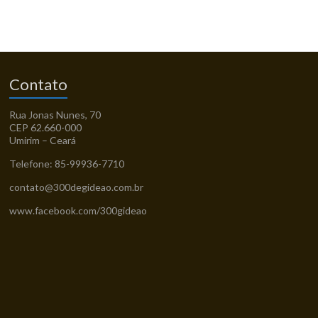
Contato
Rua Jonas Nunes, 70
CEP 62.660-000
Umirim – Ceará
Telefone: 85-99936-7710
contato@300degideao.com.br
www.facebook.com/300gideao