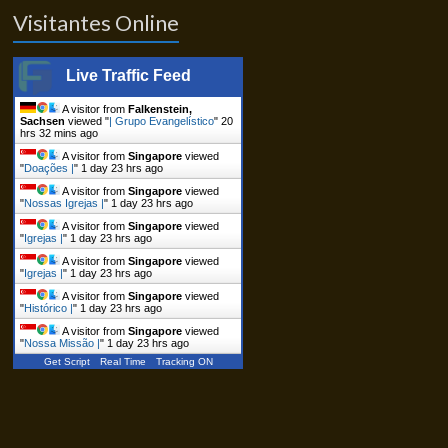
Visitantes Online
Live Traffic Feed
A visitor from
Falkenstein,
Sachsen
viewed "
| Grupo Evangelístico
"
20
hrs 32 mins ago
A visitor from
Singapore
viewed
"
Doações |
"
1 day 23 hrs ago
A visitor from
Singapore
viewed
"
Nossas Igrejas |
"
1 day 23 hrs ago
A visitor from
Singapore
viewed
"
Igrejas |
"
1 day 23 hrs ago
A visitor from
Singapore
viewed
"
Igrejas |
"
1 day 23 hrs ago
A visitor from
Singapore
viewed
"
Histórico |
"
1 day 23 hrs ago
A visitor from
Singapore
viewed
"
Nossa Missão |
"
1 day 23 hrs ago
Get Script
Real Time
Tracking ON