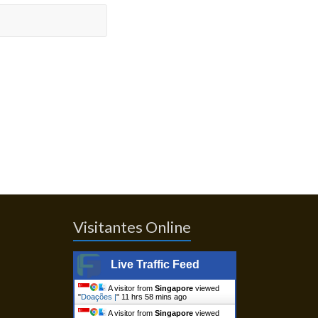
Visitantes Online
Live Traffic Feed
A visitor from
Singapore
viewed
"
Doações |
"
11 hrs 58 mins ago
A visitor from
Singapore
viewed