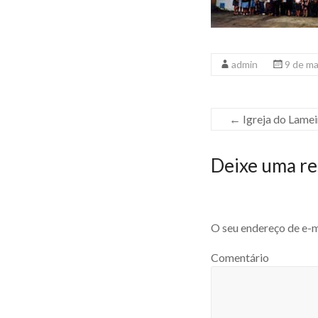
admin
9 de m
←
Igreja do Lame
Deixe uma re
O seu endereço de e-m
Comentário