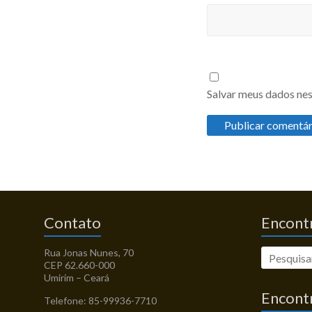
Salvar meus dados nes
Contato
Encontr
Rua Jonas Nunes, 70
CEP 62.660-000
Umirim – Ceará
Encont
Telefone: 85-99936-7710