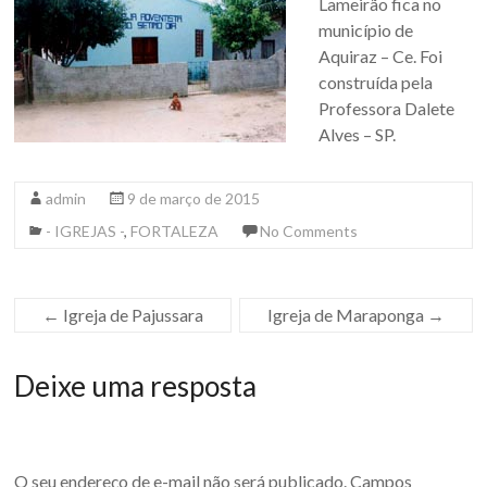
Lameirão fica no
município de
Aquiraz – Ce. Foi
construída pela
Professora Dalete
Alves – SP.
admin
9 de março de 2015
- IGREJAS -
,
FORTALEZA
No Comments
←
Igreja de Pajussara
Igreja de Maraponga
→
Deixe uma resposta
O seu endereço de e-mail não será publicado.
Campos