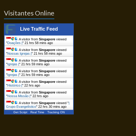
Visitantes Online
Live Traffic Feed
A visitor from
Singapore
viewed
"
Doações |
"
21 hrs 58 mins ago
A visitor from
Singapore
viewed
"
Nossas Igrejas |
"
21 hrs 58 mins ago
A visitor from
Singapore
viewed
"
Igrejas |
"
21 hrs 59 mins ago
A visitor from
Singapore
viewed
"
Igrejas |
"
21 hrs 59 mins ago
A visitor from
Singapore
viewed
"
Histórico |
"
22 hrs ago
A visitor from
Singapore
viewed
"
Nossa Missão |
"
22 hrs ago
A visitor from
Singapore
viewed "
|
Grupo Evangelístico
"
22 hrs 30 mins ago
Get Script
Real Time
Tracking ON