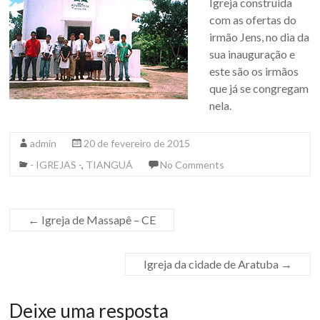
Igreja construída
com as ofertas do
irmão Jens, no dia da
sua inauguração e
este são os irmãos
que já se congregam
nela.
admin
20 de fevereiro de 2015
- IGREJAS -
,
TIANGUÁ
No Comments
←
Igreja de Massapê – CE
Igreja da cidade de Aratuba
→
Deixe uma resposta