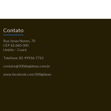
Contato
Rua Jonas Nunes, 70
CEP 62.660-000
Umirim – Ceará
Telefone: 85-99936-7710
contato@300degideao.com.br
www.facebook.com/300gideao