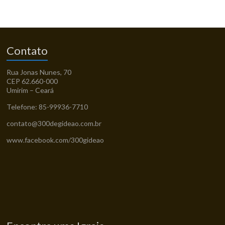
Contato
Rua Jonas Nunes, 70
CEP 62.660-000
Umirim – Ceará
Telefone: 85-99936-7710
contato@300degideao.com.br
www.facebook.com/300gideao