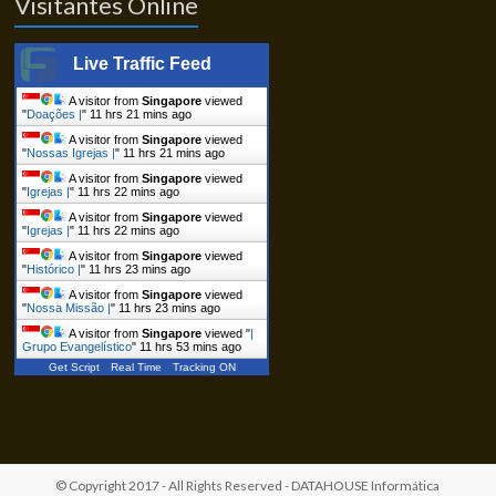
Visitantes Online
Live Traffic Feed
A visitor from
Singapore
viewed
"
Doações |
"
11 hrs 21 mins ago
A visitor from
Singapore
viewed
"
Nossas Igrejas |
"
11 hrs 21 mins ago
A visitor from
Singapore
viewed
"
Igrejas |
"
11 hrs 22 mins ago
A visitor from
Singapore
viewed
"
Igrejas |
"
11 hrs 22 mins ago
A visitor from
Singapore
viewed
"
Histórico |
"
11 hrs 23 mins ago
A visitor from
Singapore
viewed
"
Nossa Missão |
"
11 hrs 23 mins ago
A visitor from
Singapore
viewed "
|
Grupo Evangelístico
"
11 hrs 53 mins ago
Get Script
Real Time
Tracking ON
© Copyright 2017 - All Rights Reserved -
DATAHOUSE Informática