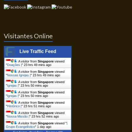
Visitantes Online
Live Traffic Feed
A visitor from
Singapore
viewed
"
Doações |
"
23 hrs 49 mins ago
A visitor from
Singapore
viewed
"
Nossas Igrejas |
"
23 hrs 49 mins ago
A visitor from
Singapore
viewed
"
Igrejas |
"
23 hrs 50 mins ago
A visitor from
Singapore
viewed
"
Igrejas |
"
23 hrs 50 mins ago
A visitor from
Singapore
viewed
"
Histórico |
"
23 hrs 51 mins ago
A visitor from
Singapore
viewed
"
Nossa Missão |
"
23 hrs 52 mins ago
A visitor from
Singapore
viewed "
|
Grupo Evangelístico
"
1 day ago