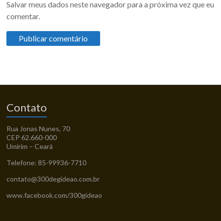
Salvar meus dados neste navegador para a próxima vez que eu
comentar.
Contato
Rua Jonas Nunes, 70
CEP 62.660-000
Umirim – Ceará
Telefone: 85-99936-7710
contato@300degideao.com.br
www.facebook.com/300gideao