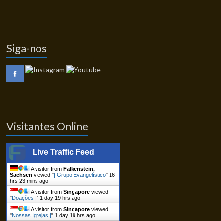
Siga-nos
Visitantes Online
Live Traffic Feed
A visitor from
Falkenstein,
Sachsen
viewed "
| Grupo Evangelístico
"
16
hrs 23 mins ago
A visitor from
Singapore
viewed
"
Doações |
"
1 day 19 hrs ago
A visitor from
Singapore
viewed
"
Nossas Igrejas |
"
1 day 19 hrs ago