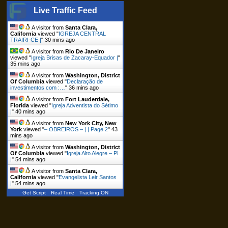
Live Traffic Feed
A visitor from
Santa Clara,
California
viewed "
IGREJA CENTRAL
TRAIRI-CE |
"
30 mins ago
A visitor from
Rio De Janeiro
viewed "
Igreja Brisas de Zacaray-Equador |
"
35 mins ago
A visitor from
Washington, District
Of Columbia
viewed "
Declaração de
investimentos com :…
"
36 mins ago
A visitor from
Fort Lauderdale,
Florida
viewed "
Igreja Adventista do Sétimo
|
"
40 mins ago
A visitor from
New York City, New
York
viewed "
– OBREIROS – | | Page 2
"
43
mins ago
A visitor from
Washington, District
Of Columbia
viewed "
Igreja Alto Alegre – PI
|
"
54 mins ago
A visitor from
Santa Clara,
California
viewed "
Evangelista Leir Santos
|
"
54 mins ago
Get Script
Real Time
Tracking ON