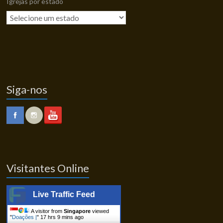
Igrejas por estado
Siga-nos
Visitantes Online
Live Traffic Feed
A visitor from
Singapore
viewed
"
Doações |
"
17 hrs 9 mins ago