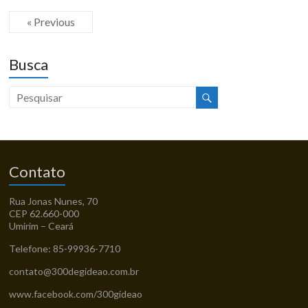
« Previous
Busca
Contato
Rua Jonas Nunes, 70
CEP 62.660-000
Umirim – Ceará
Telefone: 85-99936-7710
contato@300degideao.com.br
www.facebook.com/300gideao