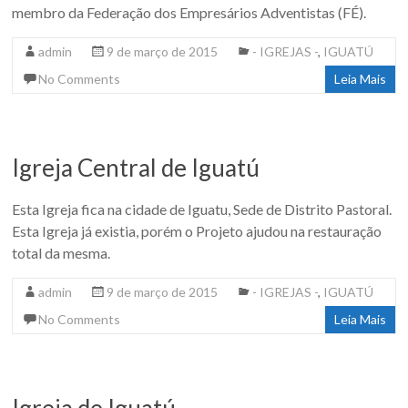
membro da Federação dos Empresários Adventistas (FÉ).
admin
9 de março de 2015
- IGREJAS -
,
IGUATÚ
No Comments
Leia Mais
Igreja Central de Iguatú
Esta Igreja fica na cidade de Iguatu, Sede de Distrito Pastoral.
Esta Igreja já existia, porém o Projeto ajudou na restauração
total da mesma.
admin
9 de março de 2015
- IGREJAS -
,
IGUATÚ
No Comments
Leia Mais