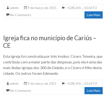
admin
9 de março de 2015
- IGREJAS -
,
IGUATÚ
No Comments
Leia Mais
Igreja fica no município de Cariús –
CE
Esta Igreja foi construída por três irmãos: Cícero Teixeira, que
contribuiu com a maior parte das despesas, pois ela é uma das
mais lindas Igrejas dos 300 de Gideão, e o Cícero é filho desta
cidade. Os outros foram Edmundo
admin
9 de março de 2015
- IGREJAS -
,
IGUATÚ
No Comments
Leia Mais