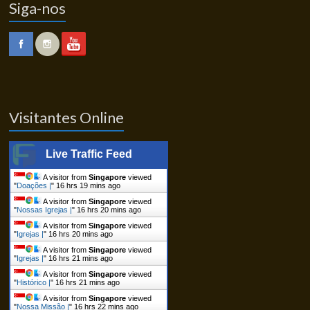
Siga-nos
Visitantes Online
Live Traffic Feed
A visitor from
Singapore
viewed
"
Doações |
"
16 hrs 19 mins ago
A visitor from
Singapore
viewed
"
Nossas Igrejas |
"
16 hrs 20 mins ago
A visitor from
Singapore
viewed
"
Igrejas |
"
16 hrs 20 mins ago
A visitor from
Singapore
viewed
"
Igrejas |
"
16 hrs 21 mins ago
A visitor from
Singapore
viewed
"
Histórico |
"
16 hrs 21 mins ago
A visitor from
Singapore
viewed
"
Nossa Missão |
"
16 hrs 22 mins ago