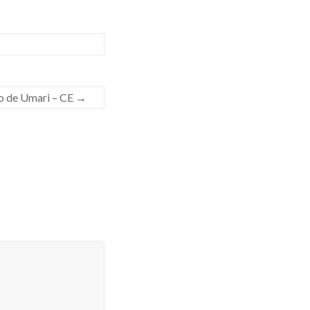
 de Umari – CE
→