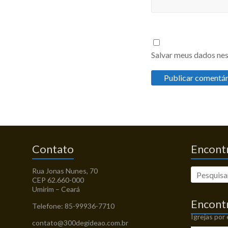
Salvar meus dados nes
Contato
Encontr
Rua Jonas Nunes, 70
CEP 62.660-000
Umirim – Ceará
Encont
Telefone: 85-99936-7710
Igrejas por
contato@300degideao.com.br