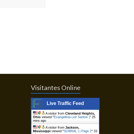
Visitantes Online
Live Traffic Feed
A visitor from
Cleveland Heights,
Ohio
viewed "
Evangelista Leir Santos |
"
25
mins ago
A visitor from
Jackson,
Mississippi
viewed "
SOBRAL | | Page 2
"
33