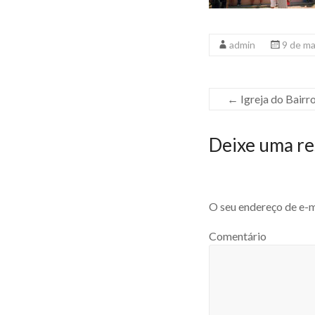
admin
9 de m
←
Igreja do Bairr
Deixe uma re
O seu endereço de e-m
Comentário