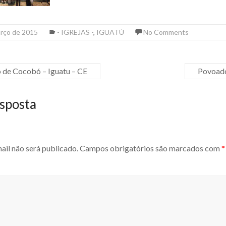
arço de 2015
- IGREJAS -
,
IGUATÚ
No Comments
o de Cocobó – Iguatu – CE
Povoado
sposta
ail não será publicado.
Campos obrigatórios são marcados com
*