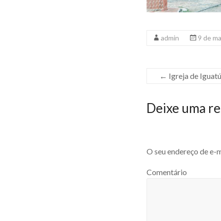
admin
9 de m
←
Igreja de Iguat
Deixe uma re
O seu endereço de e-m
Comentário