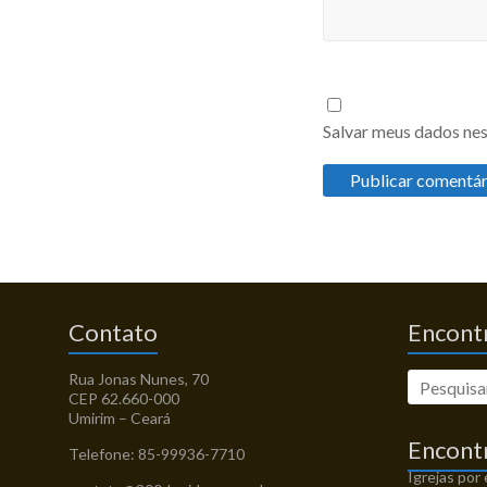
Salvar meus dados nes
Contato
Encontr
Rua Jonas Nunes, 70
CEP 62.660-000
Umirim – Ceará
Encont
Telefone: 85-99936-7710
Igrejas por