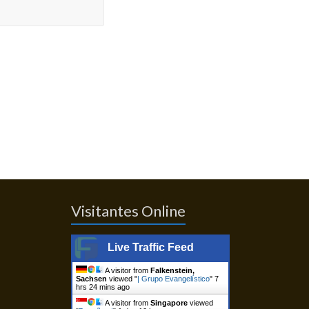
Visitantes Online
Live Traffic Feed
A visitor from
Falkenstein,
Sachsen
viewed "
| Grupo Evangelístico
"
7
hrs 24 mins ago
A visitor from
Singapore
viewed