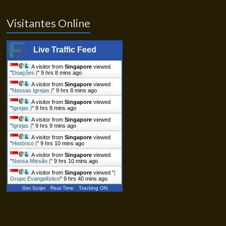
Visitantes Online
Live Traffic Feed
A visitor from
Singapore
viewed
"
Doações |
"
9 hrs 8 mins ago
A visitor from
Singapore
viewed
"
Nossas Igrejas |
"
9 hrs 8 mins ago
A visitor from
Singapore
viewed
"
Igrejas |
"
9 hrs 8 mins ago
A visitor from
Singapore
viewed
"
Igrejas |
"
9 hrs 9 mins ago
A visitor from
Singapore
viewed
"
Histórico |
"
9 hrs 10 mins ago
A visitor from
Singapore
viewed
"
Nossa Missão |
"
9 hrs 10 mins ago
A visitor from
Singapore
viewed "
|
Grupo Evangelístico
"
9 hrs 40 mins ago
Get Script
Real Time
Tracking ON