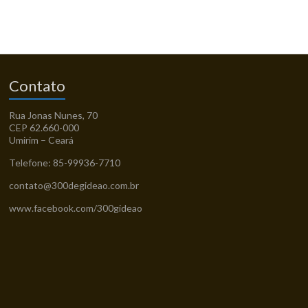
Contato
Rua Jonas Nunes, 70
CEP 62.660-000
Umirim – Ceará
Telefone: 85-99936-7710
contato@300degideao.com.br
www.facebook.com/300gideao