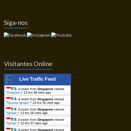
Siga-nos
Visitantes Online
Live Traffic Feed
A visitor from
Singapore
viewed
"
Doações |
"
13 hrs 56 mins ago
A visitor from
Singapore
viewed
"
Nossas Igrejas |
"
13 hrs 56 mins ago
A visitor from
Singapore
viewed
"
Igrejas |
"
13 hrs 56 mins ago
A visitor from
Singapore
viewed
"
Igrejas |
"
13 hrs 57 mins ago
A visitor from
Singapore
viewed