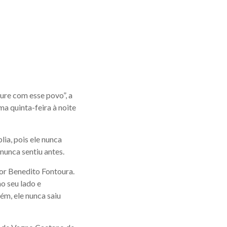
ure com esse povo”, a
ma quinta-feira à noite
ia, pois ele nunca
nunca sentiu antes.
tor Benedito Fontoura.
ao seu lado e
ém, ele nunca saiu