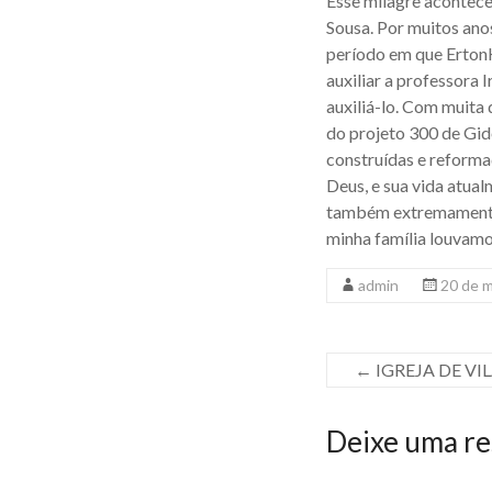
Esse milagre acontece
Sousa. Por muitos anos
período em que ErtonK
auxiliar a professora 
auxiliá-lo. Com muita
do projeto 300 de Gide
construídas e reforma
Deus, e sua vida atua
também extremamente 
minha família louvamo
admin
20 de 
←
IGREJA DE VIL
Deixe uma re