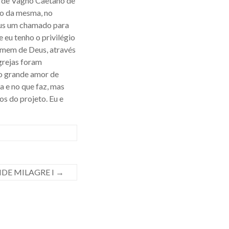
a de Vagno Caetano de
ico da mesma, no
Deus um chamado para
e eu tenho o privilégio
homem de Deus, através
igrejas foram
do grande amor de
a e no que faz, mas
s do projeto. Eu e
DE MILAGRE I
→