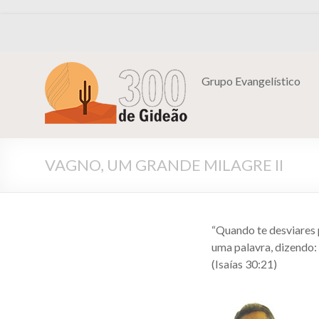
Grupo Evangelístico
VAGNO, UM GRANDE MILAGRE II
“Quando te desviares p
uma palavra, dizendo: 
(Isaías 30:21)