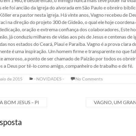
u em 1980, e desde então, o inimigo nunca mais teve poder na vid
 ele foi ancião da igreja do alvorada em São Paulo e obreiro bíbl
öller era pastor nesta igreja. Há vinte anos, Vagno recebeu de 
Iraci na direção do projeto 300 de Gideão, o qual ele hoje coordena 
 dedicação, oração e extrema confiança dos colaboradores, Este 
ão, já conduziu milhares de vidas aos pés de Jesus e centenas de 
das nos estados do Ceará, Piauí e Paraíba. Vagno é a prova clara 
lmente é uma inspiração. Um homem firme e transparente no que fal
amoroso, a ponto de ser chamado de Paizão por todos os obreiro
s a Deus por tê-lo como amigo, companheiro de trabalho e de fé.
maio de 2015
- NOVIDADES -
No Comments
A BOM JESUS – PI
VAGNO, UM GRAN
sposta