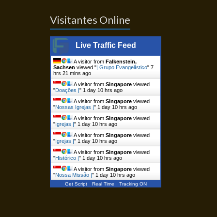
Visitantes Online
Live Traffic Feed
A visitor from
Falkenstein,
Sachsen
viewed "
| Grupo Evangelístico
"
7
hrs 21 mins ago
A visitor from
Singapore
viewed
"
Doações |
"
1 day 10 hrs ago
A visitor from
Singapore
viewed
"
Nossas Igrejas |
"
1 day 10 hrs ago
A visitor from
Singapore
viewed
"
Igrejas |
"
1 day 10 hrs ago
A visitor from
Singapore
viewed
"
Igrejas |
"
1 day 10 hrs ago
A visitor from
Singapore
viewed
"
Histórico |
"
1 day 10 hrs ago
A visitor from
Singapore
viewed
"
Nossa Missão |
"
1 day 10 hrs ago
Get Script
Real Time
Tracking ON