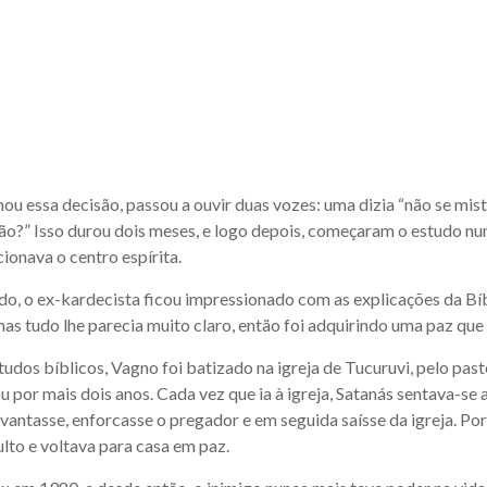
u essa decisão, passou a ouvir duas vozes: uma dizia “não se mist
não?” Isso durou dois meses, e logo depois, começaram o estudo nu
cionava o centro espírita.
do, o ex-kardecista ficou impressionado com as explicações da Bíbl
mas tudo lhe parecia muito claro, então foi adquirindo uma paz que 
udos bíblicos, Vagno foi batizado na igreja de Tucuruvi, pelo pas
u por mais dois anos. Cada vez que ia à igreja, Satanás sentava-se 
vantasse, enforcasse o pregador e em seguida saísse da igreja. Por
lto e voltava para casa em paz.