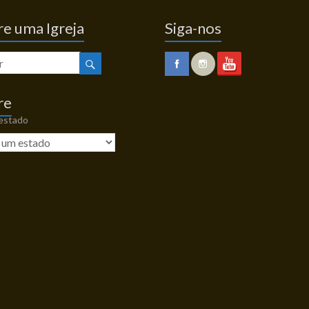
e uma Igreja
Siga-nos
re
 estado