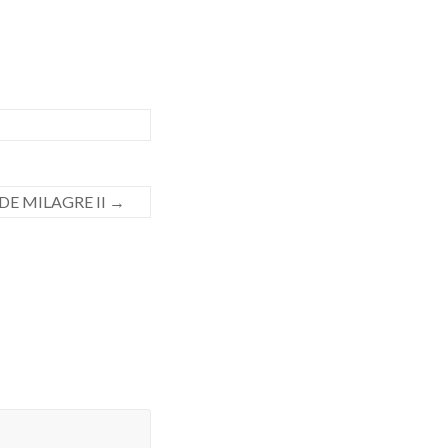
E MILAGRE II
→