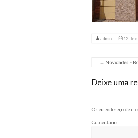
admin
12 de 
←
Novidades – B
Deixe uma re
O seu endereço de e-m
Comentário