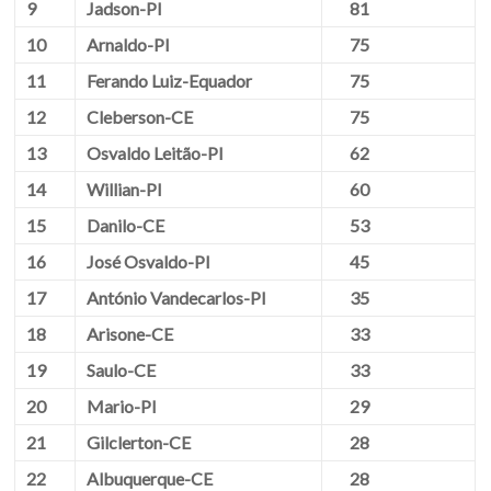
9
Jadson-PI
81
10
Arnaldo-PI
75
11
Ferando Luiz-Equador
75
12
Cleberson-CE
75
13
Osvaldo Leitão-PI
62
14
Willian-PI
60
15
Danilo-CE
53
16
José Osvaldo-PI
45
17
António Vandecarlos-PI
35
18
Arisone-CE
33
19
Saulo-CE
33
20
Mario-PI
29
21
Gilclerton-CE
28
22
Albuquerque-CE
28