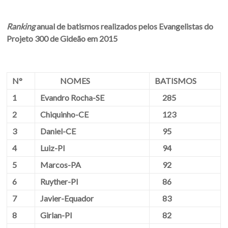
Ranking
anual de batismos realizados pelos Evangelistas do
Projeto 300 de Gideão em 2015
N°
NOMES
BATISMOS
1
Evandro Rocha-SE
285
2
Chiquinho-CE
123
3
Daniel-CE
95
4
Luiz-PI
94
5
Marcos-PA
92
6
Ruyther-PI
86
7
Javier-Equador
83
8
Girlan-PI
82