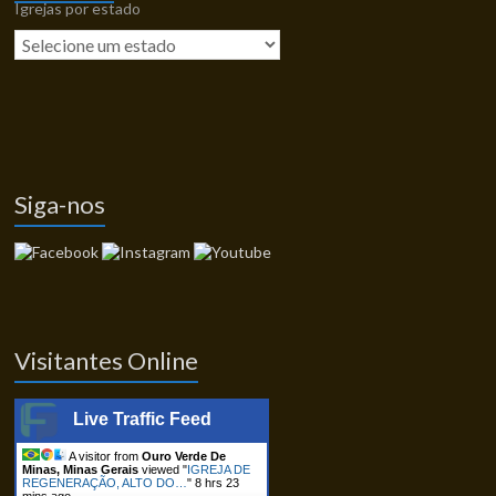
Igrejas por estado
Siga-nos
Visitantes Online
Live Traffic Feed
A visitor from
Ouro Verde De
Minas, Minas Gerais
viewed "
IGREJA DE
REGENERAÇÃO, ALTO DO…
"
8 hrs 23
mins ago