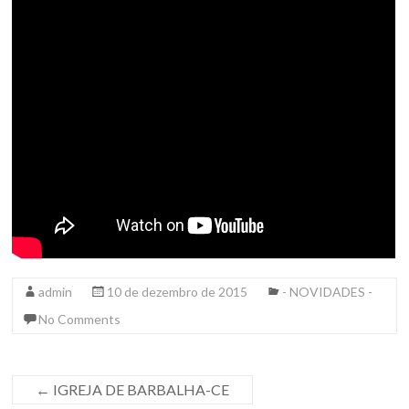
admin
10 de dezembro de 2015
- NOVIDADES -
No Comments
←
IGREJA DE BARBALHA-CE