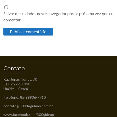
Salvar meus dados neste navegador para a próxima vez que eu
comentar.
Contato
Rua Jonas Nunes, 70
CEP 62.660-000
Umirim – Ceará
Telefone: 85-99936-7710
contato@300degideao.com.br
www.facebook.com/300gideao