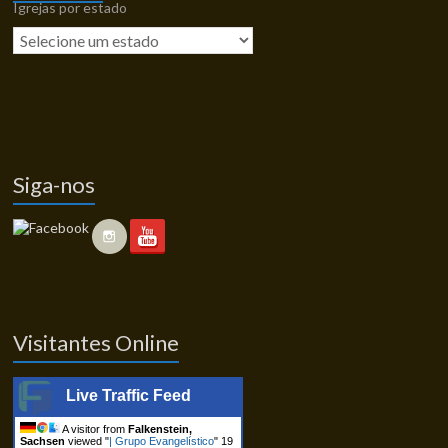
Igrejas por estado
Siga-nos
Visitantes Online
Live Traffic Feed
A visitor from
Falkenstein,
Sachsen
viewed "
| Grupo Evangelístico
"
19