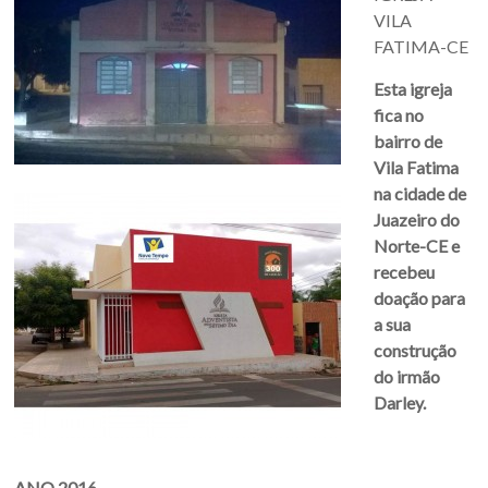
VILA
FATIMA-CE
Esta igreja
fica no
bairro de
Vila Fatima
na cidade de
Juazeiro do
Norte-CE e
recebeu
doação para
a sua
construção
do irmão
Darley.
ANO 2016