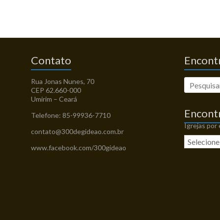
Contato
Encontr
Rua Jonas Nunes, 70
CEP 62.660-000
Umirim – Ceará
Encont
Telefone: 85-99936-7710
Igrejas por
contato@300degideao.com.br
www.facebook.com/300gideao