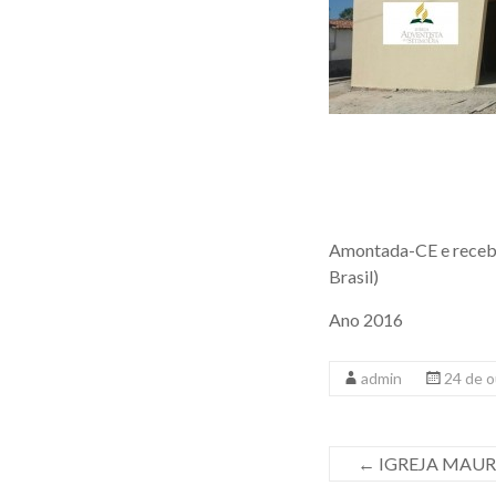
Amontada-CE e recebe
Brasil)
Ano 2016
admin
24 de 
←
IGREJA MAUR