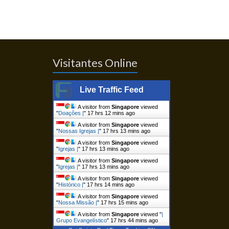
Visitantes Online
Live Traffic Feed
A visitor from
Singapore
viewed
"
Doações |
"
17 hrs 12 mins ago
A visitor from
Singapore
viewed
"
Nossas Igrejas |
"
17 hrs 13 mins ago
A visitor from
Singapore
viewed
"
Igrejas |
"
17 hrs 13 mins ago
A visitor from
Singapore
viewed
"
Igrejas |
"
17 hrs 13 mins ago
A visitor from
Singapore
viewed
"
Histórico |
"
17 hrs 14 mins ago
A visitor from
Singapore
viewed
"
Nossa Missão |
"
17 hrs 15 mins ago
A visitor from
Singapore
viewed "
|
Grupo Evangelístico
"
17 hrs 44 mins ago