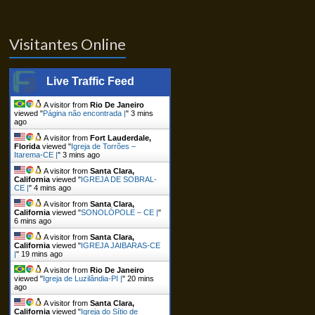
Visitantes Online
Live Traffic Feed
A visitor from
Rio De Janeiro
viewed "
Página não encontrada |
"
3 mins
ago
A visitor from
Fort Lauderdale,
Florida
viewed "
Igreja de Torrões –
Itarema-CE |
"
3 mins ago
A visitor from
Santa Clara,
California
viewed "
IGREJA DE SOBRAL-
CE |
"
4 mins ago
A visitor from
Santa Clara,
California
viewed "
SONOLÓPOLE – CE |
"
6 mins ago
A visitor from
Santa Clara,
California
viewed "
IGREJA JAIBARAS-CE
|
"
19 mins ago
A visitor from
Rio De Janeiro
viewed "
Igreja de Luzilândia-PI |
"
20 mins
ago
A visitor from
Santa Clara,
California
viewed "
Igreja do Sítio de