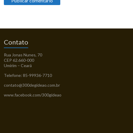
Contato
Rua Jonas Nunes, 70
CEP 62.660-000
Umirim – Ceará
Telefone: 85-99936-7710
contato@300degideao.com.br
www.facebook.com/300gideao