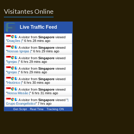
Visitantes Online
Live Traffic Feed
A visitor from
Singapore
viewed
"
Doações |
"
6 hrs 28 mins ago
A visitor from
Singapore
viewed
"
Nossas Igrejas |
"
6 hrs 29 mins ago
A visitor from
Singapore
viewed
"
Igrejas |
"
6 hrs 29 mins ago
A visitor from
Singapore
viewed
"
Igrejas |
"
6 hrs 29 mins ago
A visitor from
Singapore
viewed
"
Histórico |
"
6 hrs 30 mins ago
A visitor from
Singapore
viewed
"
Nossa Missão |
"
6 hrs 31 mins ago
A visitor from
Singapore
viewed "
|
Grupo Evangelístico
"
7 hrs ago
Get Script
Real Time
Tracking ON