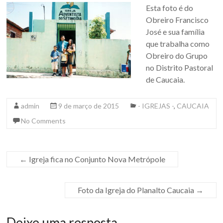
Esta foto é do
Obreiro Francisco
José e sua família
que trabalha como
Obreiro do Grupo
no Distrito Pastoral
de Caucaia.
admin
9 de março de 2015
- IGREJAS -
,
CAUCAIA
No Comments
←
Igreja fica no Conjunto Nova Metrópole
Foto da Igreja do Planalto Caucaia
→
Deixe uma resposta