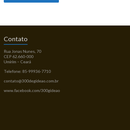
Contato
Rua Jonas Nunes, 70
CEP 62.660-000
Umirim – Ceará
Telefone: 85-99936-7710
contato@300degideao.com.br
www.facebook.com/300gideao