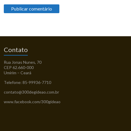
Contato
Rua Jonas Nunes, 70
CEP 62.660-000
Umirim – Ceará
Telefone: 85-99936-7710
contato@300degideao.com.br
www.facebook.com/300gideao