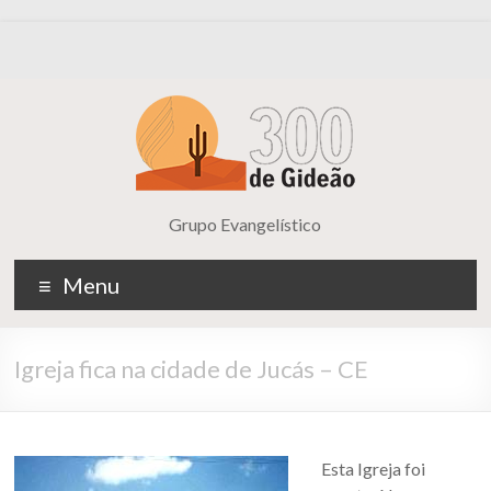
Grupo Evangelístico
Menu
Igreja fica na cidade de Jucás – CE
Esta Igreja foi