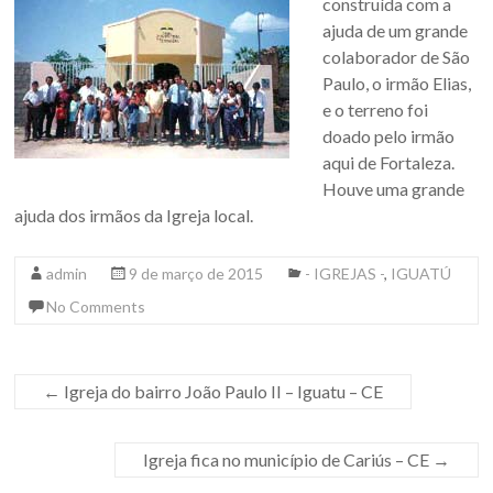
construída com a
ajuda de um grande
colaborador de São
Paulo, o irmão Elias,
e o terreno foi
doado pelo irmão
aqui de Fortaleza.
Houve uma grande
ajuda dos irmãos da Igreja local.
admin
9 de março de 2015
- IGREJAS -
,
IGUATÚ
No Comments
←
Igreja do bairro João Paulo II – Iguatu – CE
Igreja fica no município de Cariús – CE
→