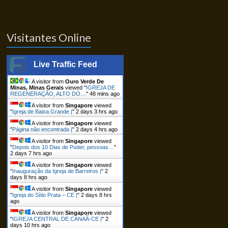
Visitantes Online
Live Traffic Feed
A visitor from
Ouro Verde De
Minas, Minas Gerais
viewed "
IGREJA DE
REGENERAÇÃO, ALTO DO…
"
48 mins ago
A visitor from
Singapore
viewed
"
Igreja de Baixa Grande |
"
2 days 3 hrs ago
A visitor from
Singapore
viewed
"
Página não encontrada |
"
2 days 4 hrs ago
A visitor from
Singapore
viewed
"
Depois dos 10 Dias de Poder, pessoas…
"
2 days 7 hrs ago
A visitor from
Singapore
viewed
"
Inauguração da Igreja de Barreiros |
"
2
days 8 hrs ago
A visitor from
Singapore
viewed
"
Igreja do Sítio Prata – CE |
"
2 days 8 hrs
ago
A visitor from
Singapore
viewed
"
IGREJA CENTRAL DE CANAÃ-CE |
"
2
days 10 hrs ago