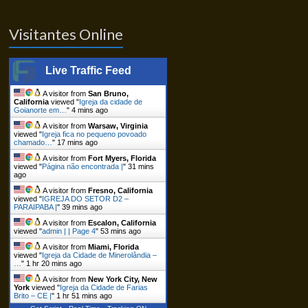
Visitantes Online
Live Traffic Feed
A visitor from
San Bruno,
California
viewed "
Igreja da cidade de
Goianorte em…
"
4 mins ago
A visitor from
Warsaw, Virginia
viewed "
Igreja fica no pequeno povoado
chamado…
"
17 mins ago
A visitor from
Fort Myers, Florida
viewed "
Página não encontrada |
"
31 mins
ago
A visitor from
Fresno, California
viewed "
IGREJA DO SETOR D2 –
PARAIPABA |
"
39 mins ago
A visitor from
Escalon, California
viewed "
admin | | Page 4
"
53 mins ago
A visitor from
Miami, Florida
viewed "
Igreja da Cidade de Minerolândia –
…
"
1 hr 20 mins ago
A visitor from
New York City, New
York
viewed "
Igreja da Cidade de Farias
Brito – CE |
"
1 hr 51 mins ago