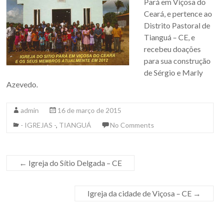
Pará em Viçosa do
Ceará, e pertence ao
Distrito Pastoral de
Tianguá – CE, e
recebeu doações
para sua construção
de Sérgio e Marly
Azevedo.
admin
16 de março de 2015
- IGREJAS -
,
TIANGUÁ
No Comments
←
Igreja do Sítio Delgada – CE
Igreja da cidade de Viçosa – CE
→