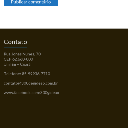
Contato
Rua Jonas Nunes, 70
CEP 62.660-000
Umirim – Ceará
Telefone: 85-99936-7710
contato@300degideao.com.br
www.facebook.com/300gideao