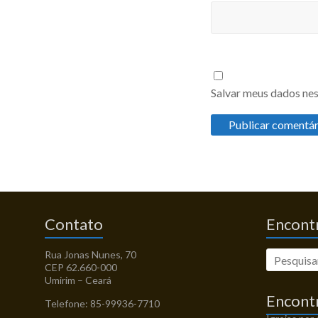
Salvar meus dados nes
Contato
Encontr
Rua Jonas Nunes, 70
CEP 62.660-000
Umirim – Ceará
Encont
Telefone: 85-99936-7710