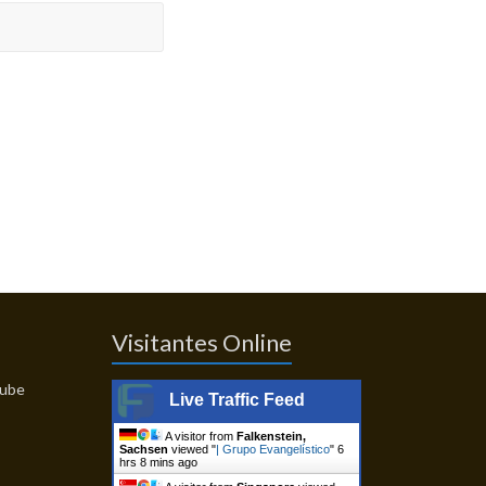
Visitantes Online
Live Traffic Feed
A visitor from
Falkenstein,
Sachsen
viewed "
| Grupo Evangelístico
"
6
hrs 8 mins ago