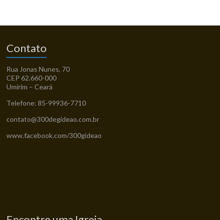
Contato
Rua Jonas Nunes, 70
CEP 62.660-000
Umirim – Ceará
Telefone: 85-99936-7710
contato@300degideao.com.br
www.facebook.com/300gideao
Encontre uma Igreja