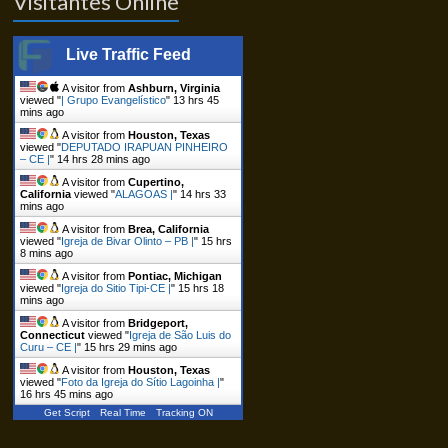
Visitantes Online
Live Traffic Feed
A visitor from
Ashburn, Virginia
viewed "
| Grupo Evangelístico
"
13 hrs 45
mins ago
A visitor from
Houston, Texas
viewed "
DEPUTADO IRAPUAN PINHEIRO
– CE |
"
14 hrs 28 mins ago
A visitor from
Cupertino,
California
viewed "
ALAGOAS |
"
14 hrs 33
mins ago
A visitor from
Brea, California
viewed "
Igreja de Bivar Olinto – PB |
"
15 hrs
8 mins ago
A visitor from
Pontiac, Michigan
viewed "
Igreja do Sitio Tipi-CE |
"
15 hrs 18
mins ago
A visitor from
Bridgeport,
Connecticut
viewed "
Igreja de São Luis do
Curu – CE |
"
15 hrs 29 mins ago
A visitor from
Houston, Texas
viewed "
Foto da Igreja do Sítio Lagoinha |
"
16 hrs 45 mins ago
Get Script
Real Time
Tracking ON