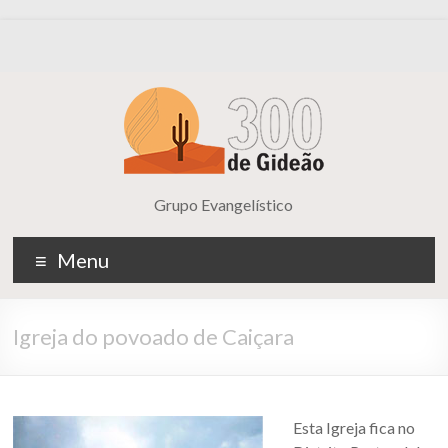
Grupo Evangelístico
Menu
Igreja do povoado de Caiçara
Esta Igreja fica no