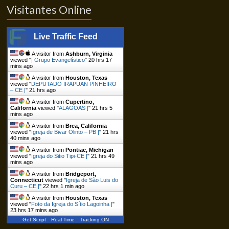
Visitantes Online
Live Traffic Feed
A visitor from
Ashburn, Virginia
viewed "
| Grupo Evangelístico
"
20 hrs 17
mins ago
A visitor from
Houston, Texas
viewed "
DEPUTADO IRAPUAN PINHEIRO
– CE |
"
21 hrs ago
A visitor from
Cupertino,
California
viewed "
ALAGOAS |
"
21 hrs 5
mins ago
A visitor from
Brea, California
viewed "
Igreja de Bivar Olinto – PB |
"
21 hrs
40 mins ago
A visitor from
Pontiac, Michigan
viewed "
Igreja do Sitio Tipi-CE |
"
21 hrs 49
mins ago
A visitor from
Bridgeport,
Connecticut
viewed "
Igreja de São Luis do
Curu – CE |
"
22 hrs 1 min ago
A visitor from
Houston, Texas
viewed "
Foto da Igreja do Sítio Lagoinha |
"
23 hrs 17 mins ago
Get Script
Real Time
Tracking ON