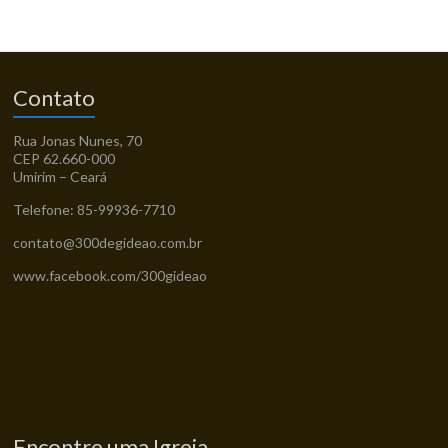
Contato
Rua Jonas Nunes, 70
CEP 62.660-000
Umirim – Ceará
Telefone: 85-99936-7710
contato@300degideao.com.br
www.facebook.com/300gideao
Encontre uma Igreja