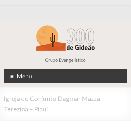
Grupo Evangelístico
Menu
Igreja do Conjunto Dagmar Mazza –
Terezina – Piauí