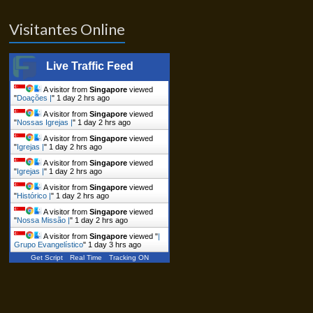
Visitantes Online
Live Traffic Feed
A visitor from
Singapore
viewed
"
Doações |
"
1 day 2 hrs ago
A visitor from
Singapore
viewed
"
Nossas Igrejas |
"
1 day 2 hrs ago
A visitor from
Singapore
viewed
"
Igrejas |
"
1 day 2 hrs ago
A visitor from
Singapore
viewed
"
Igrejas |
"
1 day 2 hrs ago
A visitor from
Singapore
viewed
"
Histórico |
"
1 day 2 hrs ago
A visitor from
Singapore
viewed
"
Nossa Missão |
"
1 day 2 hrs ago
A visitor from
Singapore
viewed "
|
Grupo Evangelístico
"
1 day 3 hrs ago
Get Script
Real Time
Tracking ON