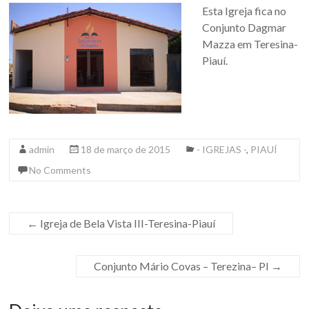
Esta Igreja fica no
Conjunto Dagmar
Mazza em Teresina-
Piauí.
admin
18 de março de 2015
- IGREJAS -
,
PIAUÍ
No Comments
←
Igreja de Bela Vista III-Teresina-Piauí
Conjunto Mário Covas – Terezina– PI
→