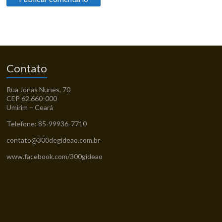
Contato
Rua Jonas Nunes, 70
CEP 62.660-000
Umirim – Ceará
Telefone: 85-99936-7710
contato@300degideao.com.br
www.facebook.com/300gideao