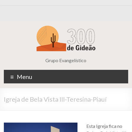
Grupo Evangelístico
Menu
Igreja de Bela Vista III-Teresina-Piauí
Esta Igreja fica no