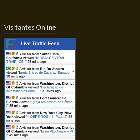
Visitantes Online
Live Traffic Feed
A visitor from
Santa Clara,
California
viewed "
IGREJA CENTRAL
TRAIRI-CE |
"
25 mins ago
A visitor from
Rio De Janeiro
viewed "
Igreja Brisas de Zacaray-Equador |
"
30 mins ago
A visitor from
Washington, District
Of Columbia
viewed "
Declaração de
investimentos com :…
"
31 mins ago
A visitor from
Fort Lauderdale,
Florida
viewed "
Igreja Adventista do Sétimo
|
"
35 mins ago
A visitor from
New York City, New
York
viewed "
– OBREIROS – | | Page 2
"
38
mins ago
A visitor from
Washington, District
Of Columbia
viewed "
Igreja Alto Alegre – PI
|
"
49 mins ago