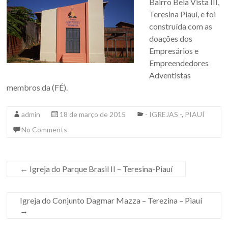
Bairro Bela Vista III,
Teresina Piauí, e foi
construída com as
doações dos
Empresários e
Empreendedores
Adventistas
membros da (FÉ).
admin
18 de março de 2015
- IGREJAS -
,
PIAUÍ
No Comments
←
Igreja do Parque Brasil II – Teresina-Piauí
Igreja do Conjunto Dagmar Mazza – Terezina – Piauí
→