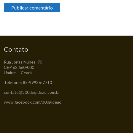
Contato
Rua Jonas Nunes, 70
CEP 62.660-000
Umirim – Ceará
Telefone: 85-99936-7710
contato@300degideao.com.br
www.facebook.com/300gideao