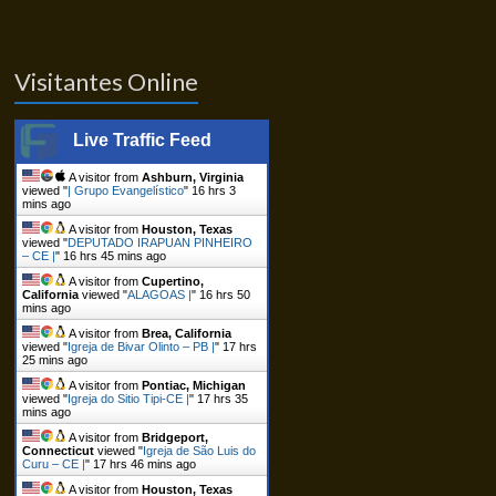
Visitantes Online
Live Traffic Feed
A visitor from
Ashburn, Virginia
viewed "
| Grupo Evangelístico
"
16 hrs 3
mins ago
A visitor from
Houston, Texas
viewed "
DEPUTADO IRAPUAN PINHEIRO
– CE |
"
16 hrs 45 mins ago
A visitor from
Cupertino,
California
viewed "
ALAGOAS |
"
16 hrs 50
mins ago
A visitor from
Brea, California
viewed "
Igreja de Bivar Olinto – PB |
"
17 hrs
25 mins ago
A visitor from
Pontiac, Michigan
viewed "
Igreja do Sitio Tipi-CE |
"
17 hrs 35
mins ago
A visitor from
Bridgeport,
Connecticut
viewed "
Igreja de São Luis do
Curu – CE |
"
17 hrs 46 mins ago
A visitor from
Houston, Texas