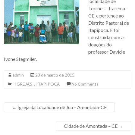
localidade de
Torrões – Itarema-
CE, e pertence ao
Distrito Pastoral de
Itapipoca. E foi
construída com as
doações do
professor David e
Ivone Stegmiler.
admin
23 de março de 2015
- IGREJAS -
,
ITAPIPOCA
No Comments
←
Igreja da Localidade de Juá – Amontada-CE
Cidade de Amontada – CE
→