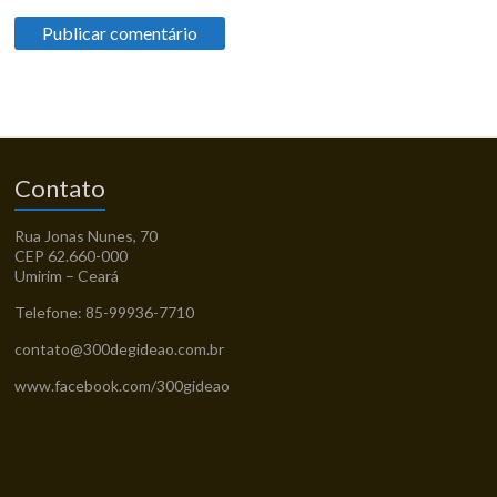
Contato
Rua Jonas Nunes, 70
CEP 62.660-000
Umirim – Ceará
Telefone: 85-99936-7710
contato@300degideao.com.br
www.facebook.com/300gideao