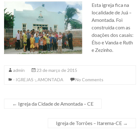
Esta igreja fica na
localidade de Juá –
Amontada. Foi
construída com as
doações dos casais:
Élso e Vanda e Ruth
e Zezinho.
admin
23 de março de 2015
- IGREJAS -
,
AMONTADA
No Comments
←
Igreja da Cidade de Amontada – CE
Igreja de Torrões – Itarema-CE
→