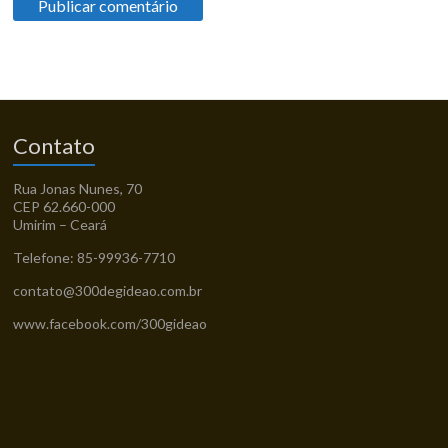
Contato
Rua Jonas Nunes, 70
CEP 62.660-000
Umirim – Ceará
Telefone: 85-99936-7710
contato@300degideao.com.br
www.facebook.com/300gideao