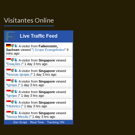
Visitantes Online
Live Traffic Feed
A visitor from
Falkenstein,
Sachsen
viewed "
| Grupo Evangelístico
"
9
mins ago
A visitor from
Singapore
viewed
"
Doações |
"
1 day 3 hrs ago
A visitor from
Singapore
viewed
"
Nossas Igrejas |
"
1 day 3 hrs ago
A visitor from
Singapore
viewed
"
Igrejas |
"
1 day 3 hrs ago
A visitor from
Singapore
viewed
"
Igrejas |
"
1 day 3 hrs ago
A visitor from
Singapore
viewed
"
Histórico |
"
1 day 3 hrs ago
A visitor from
Singapore
viewed
"
Nossa Missão |
"
1 day 3 hrs ago
Get Script
Real Time
Tracking ON