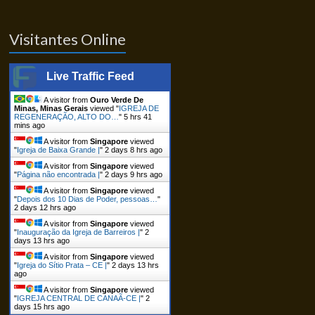
Visitantes Online
Live Traffic Feed
A visitor from
Ouro Verde De
Minas, Minas Gerais
viewed "
IGREJA DE
REGENERAÇÃO, ALTO DO…
"
5 hrs 41
mins ago
A visitor from
Singapore
viewed
"
Igreja de Baixa Grande |
"
2 days 8 hrs ago
A visitor from
Singapore
viewed
"
Página não encontrada |
"
2 days 9 hrs ago
A visitor from
Singapore
viewed
"
Depois dos 10 Dias de Poder, pessoas…
"
2 days 12 hrs ago
A visitor from
Singapore
viewed
"
Inauguração da Igreja de Barreiros |
"
2
days 13 hrs ago
A visitor from
Singapore
viewed
"
Igreja do Sítio Prata – CE |
"
2 days 13 hrs
ago
A visitor from
Singapore
viewed
"
IGREJA CENTRAL DE CANAÃ-CE |
"
2
days 15 hrs ago