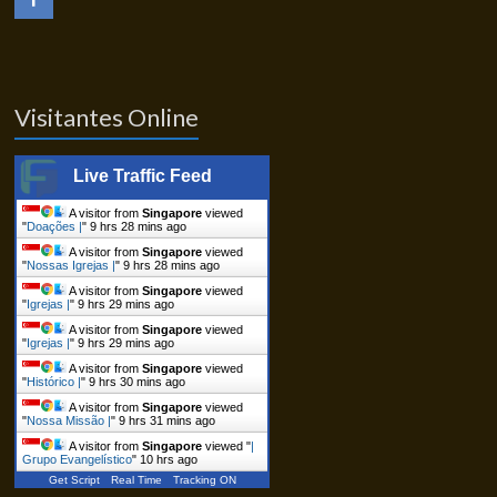
Visitantes Online
Live Traffic Feed
A visitor from
Singapore
viewed
"
Doações |
"
9 hrs 28 mins ago
A visitor from
Singapore
viewed
"
Nossas Igrejas |
"
9 hrs 28 mins ago
A visitor from
Singapore
viewed
"
Igrejas |
"
9 hrs 29 mins ago
A visitor from
Singapore
viewed
"
Igrejas |
"
9 hrs 29 mins ago
A visitor from
Singapore
viewed
"
Histórico |
"
9 hrs 30 mins ago
A visitor from
Singapore
viewed
"
Nossa Missão |
"
9 hrs 31 mins ago
A visitor from
Singapore
viewed "
|
Grupo Evangelístico
"
10 hrs ago
Get Script
Real Time
Tracking ON