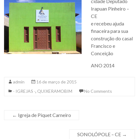
cidade Deputado
Irapuan Pinheiro –
CE
e recebeu ajuda
finaceira para sua
construção do casal
Francisco e
Conceição
ANO 2014
admin
16 de março de 2015
- IGREJAS -
,
QUIXERAMOBIM
No Comments
←
Igreja de Piquet Carneiro
SONOLÓPOLE – CE
→