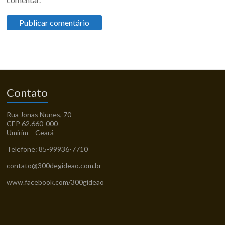
Contato
Rua Jonas Nunes, 70
CEP 62.660-000
Umirim – Ceará
Telefone: 85-99936-7710
contato@300degideao.com.br
www.facebook.com/300gideao