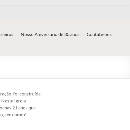
reiros
Nosso Aniversário de 30 anos
Contate-nos
uração, foi construída
. Nesta Igreja
penas 21 anos que
no, seu nome é