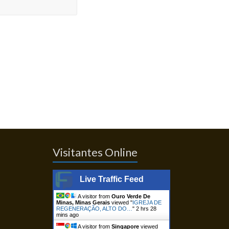
Visitantes Online
Live Traffic Feed
A visitor from
Ouro Verde De
Minas, Minas Gerais
viewed "
IGREJA DE
REGENERAÇÃO, ALTO DO…
"
2 hrs 28
mins ago
A visitor from
Singapore
viewed