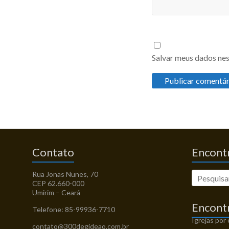
Salvar meus dados nes
Contato
Encontr
Rua Jonas Nunes, 70
CEP 62.660-000
Umirim – Ceará
Encont
Telefone: 85-99936-7710
Igrejas por
contato@300degideao.com.br