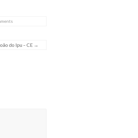
mments
João do Ipu – CE
→