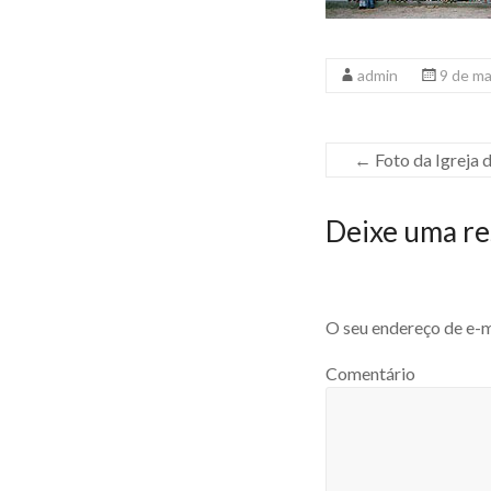
admin
9 de m
←
Foto da Igreja 
Deixe uma re
O seu endereço de e-m
Comentário