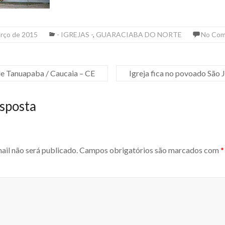
arço de 2015
- IGREJAS -
,
GUARACIABA DO NORTE
No Co
de Tanuapaba / Caucaia – CE
Igreja fica no povoado São 
sposta
ail não será publicado.
Campos obrigatórios são marcados com
*