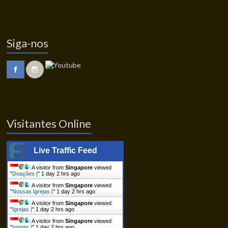
Siga-nos
Visitantes Online
Live Traffic Feed
A visitor from
Singapore
viewed
"
Doações |
"
1 day 2 hrs ago
A visitor from
Singapore
viewed
"
Nossas Igrejas |
"
1 day 2 hrs ago
A visitor from
Singapore
viewed
"
Igrejas |
"
1 day 2 hrs ago
A visitor from
Singapore
viewed
"
Igrejas |
"
1 day 2 hrs ago