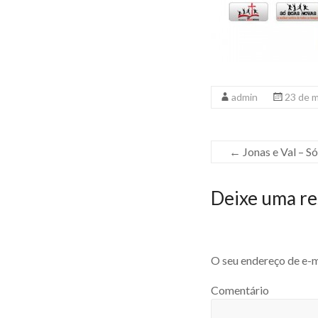
admin
23 de 
←
Jonas e Val – S
Deixe uma re
O seu endereço de e-m
Comentário