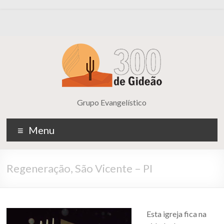
Grupo Evangelístico
Menu
Regeneração, São Vicente – PI
Esta igreja fica na