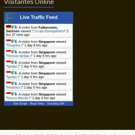
Visitantes Online
Live Traffic Feed
A visitor from
Falkenstein,
Sachsen
viewed "
| Grupo Evangelístico
"
2
hrs 37 mins ago
A visitor from
Singapore
viewed
"
Doações |
"
1 day 5 hrs ago
A visitor from
Singapore
viewed
"
Nossas Igrejas |
"
1 day 5 hrs ago
A visitor from
Singapore
viewed
"
Igrejas |
"
1 day 5 hrs ago
A visitor from
Singapore
viewed
"
Igrejas |
"
1 day 5 hrs ago
A visitor from
Singapore
viewed
"
Histórico |
"
1 day 5 hrs ago
A visitor from
Singapore
viewed
"
Nossa Missão |
"
1 day 5 hrs ago
Get Script
Real Time
Tracking ON