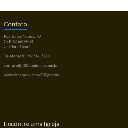
Contato
Rua Jonas Nunes, 70
CEP 62.660-000
Umirim – Ceará
Telefone: 85-99936-7710
contato@300degideao.com.br
www.facebook.com/300gideao
Encontre uma Igreja