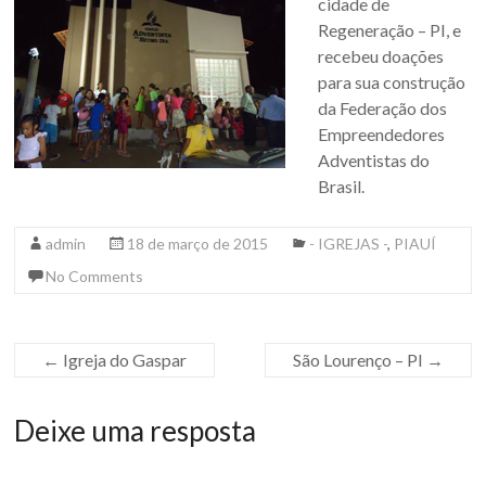
cidade de
Regeneração – PI, e
recebeu doações
para sua construção
da Federação dos
Empreendedores
Adventistas do
Brasil.
admin
18 de março de 2015
- IGREJAS -
,
PIAUÍ
No Comments
←
Igreja do Gaspar
São Lourenço – PI
→
Deixe uma resposta