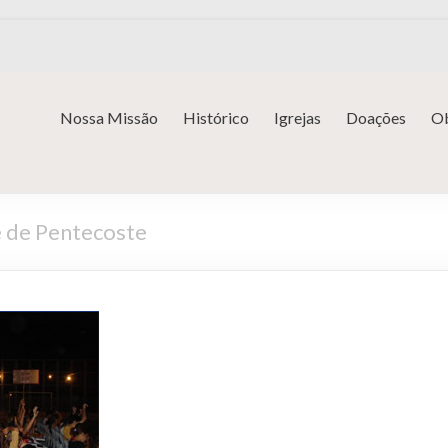
Nossa Missão
Histórico
Igrejas
Doações
Ob
e de Pentecoste