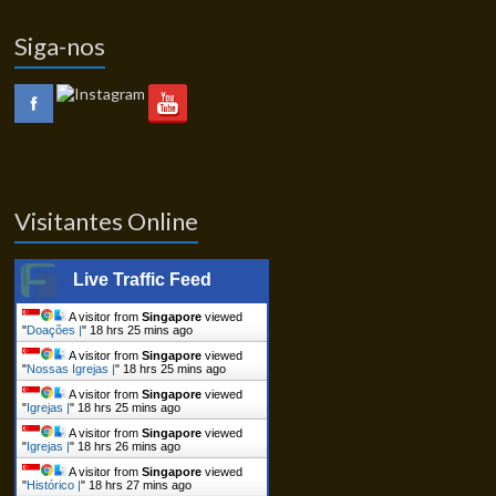
Siga-nos
Visitantes Online
Live Traffic Feed
A visitor from
Singapore
viewed
"
Doações |
"
18 hrs 25 mins ago
A visitor from
Singapore
viewed
"
Nossas Igrejas |
"
18 hrs 25 mins ago
A visitor from
Singapore
viewed
"
Igrejas |
"
18 hrs 25 mins ago
A visitor from
Singapore
viewed
"
Igrejas |
"
18 hrs 26 mins ago
A visitor from
Singapore
viewed
"
Histórico |
"
18 hrs 27 mins ago