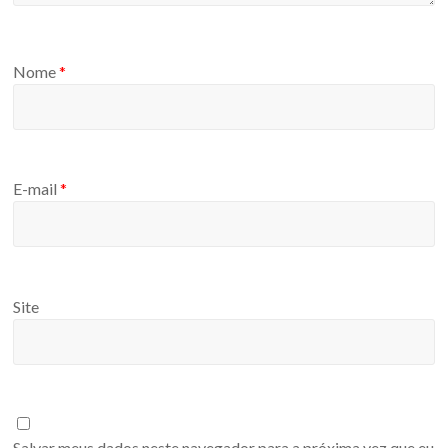
Nome
*
E-mail
*
Site
Salvar meus dados neste navegador para a próxima vez que eu