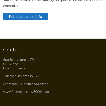
comentar.
Contato
Rua Jonas Nunes, 70
CEP 62.660-000
Umirim – Ceará
Telefone: 85-99936-7710
contato@300degideao.com.br
www.facebook.com/300gideao