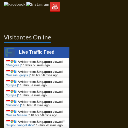
Visitantes Online
Live Traffic Feed
A visitor from
Singapore
viewed
"
Doações |
"
18 hrs 56 mins ago
A visitor from
Singapore
viewed
"
Nossas Igrejas |
"
18 hrs 56 mins ago
A visitor from
Singapore
viewed
"
Igrejas |
"
18 hrs 57 mins ago
A visitor from
Singapore
viewed
"
Igrejas |
"
18 hrs 57 mins ago
A visitor from
Singapore
viewed
"
Histórico |
"
18 hrs 58 mins ago
A visitor from
Singapore
viewed
"
Nossa Missão |
"
18 hrs 58 mins ago
A visitor from
Singapore
viewed "
|
Grupo Evangelístico
"
19 hrs 28 mins ago