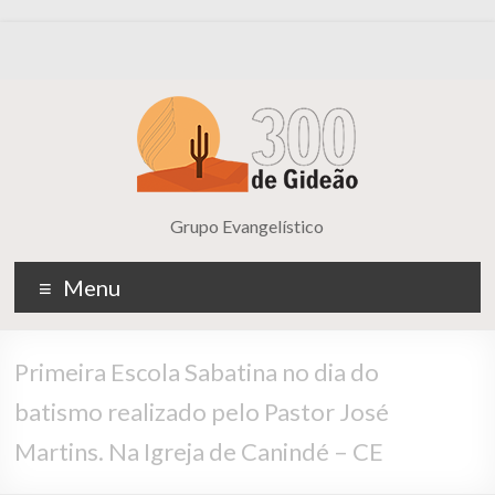
Grupo Evangelístico
Menu
Primeira Escola Sabatina no dia do
batismo realizado pelo Pastor José
Martins. Na Igreja de Canindé – CE