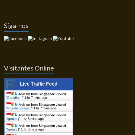
Siga-nos
Visitantes Online
Live Traffic Feed
A visitor from
Singapore
viewed
"
Doações |
"
1 hr 7 mins ago
A visitor from
Singapore
viewed
"
Nossas Igrejas |
"
1 hr 7 mins ago
A visitor from
Singapore
viewed
"
Igrejas |
"
1 hr 8 mins ago
A visitor from
Singapore
viewed
"
Igrejas |
"
1 hr 8 mins ago