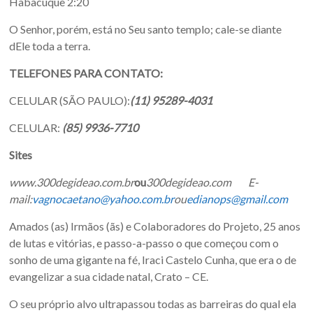
Habacuque 2:20
O Senhor, porém, está no Seu santo templo; cale-se diante
dEle toda a terra.
TELEFONES PARA CONTATO:
CELULAR (SÃO PAULO):
(11) 95289-4031
CELULAR:
(85) 9936-7710
Sites
www.300degideao.com.br
ou
300degideao.com
E-
mail:
vagnocaetano@yahoo.com.br
ou
edianops@gmail.com
Amados (as) Irmãos (ãs) e Colaboradores do Projeto, 25 anos
de lutas e vitórias, e passo-a-passo o que começou com o
sonho de uma gigante na fé, Iraci Castelo Cunha, que era o de
evangelizar a sua cidade natal, Crato – CE.
O seu próprio alvo ultrapassou todas as barreiras do qual ela