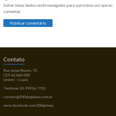
Salvar meus dados neste navegador para a próxima vez que eu
comentar.
Contato
Rua Jonas Nunes, 70
CEP 62.660-000
Umirim – Ceará
Telefone: 85-99936-7710
contato@300degideao.com.br
www.facebook.com/300gideao