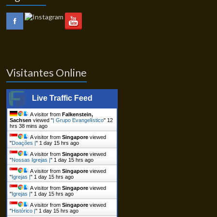
Visitantes Online
Live Traffic Feed
A visitor from
Falkenstein,
Sachsen
viewed "
| Grupo Evangelístico
"
12
hrs 38 mins ago
A visitor from
Singapore
viewed
"
Doações |
"
1 day 15 hrs ago
A visitor from
Singapore
viewed
"
Nossas Igrejas |
"
1 day 15 hrs ago
A visitor from
Singapore
viewed
"
Igrejas |
"
1 day 15 hrs ago
A visitor from
Singapore
viewed
"
Igrejas |
"
1 day 15 hrs ago
A visitor from
Singapore
viewed
"
Histórico |
"
1 day 15 hrs ago