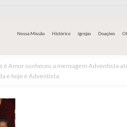
Nossa Missão
Histórico
Igrejas
Doações
Ob
Deus é Amor conheceu a mensagem Adventista at
da e hoje é Adventista