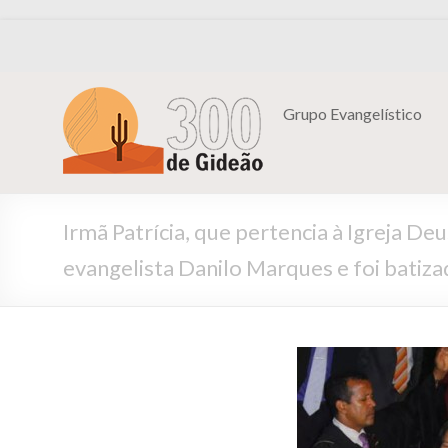
Grupo Evangelístico
Irmã Patrícia, que pertencia à Igreja 
evangelista Danilo Marques e foi batiza