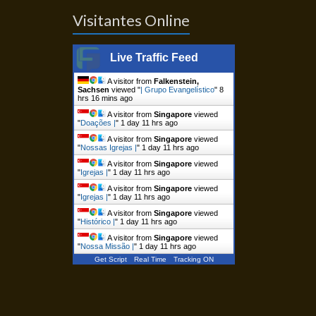
Visitantes Online
Live Traffic Feed
A visitor from
Falkenstein,
Sachsen
viewed "
| Grupo Evangelístico
"
8
hrs 16 mins ago
A visitor from
Singapore
viewed
"
Doações |
"
1 day 11 hrs ago
A visitor from
Singapore
viewed
"
Nossas Igrejas |
"
1 day 11 hrs ago
A visitor from
Singapore
viewed
"
Igrejas |
"
1 day 11 hrs ago
A visitor from
Singapore
viewed
"
Igrejas |
"
1 day 11 hrs ago
A visitor from
Singapore
viewed
"
Histórico |
"
1 day 11 hrs ago
A visitor from
Singapore
viewed
"
Nossa Missão |
"
1 day 11 hrs ago
Get Script
Real Time
Tracking ON