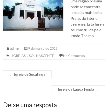
uma região praiana
onde se concentra
uma das mais belas
Praias do interior
cearense. Esta Igreja
foi construída pelo
irmão Thelmo.
admin
9 de março de 2015
- IGREJAS -
,
SOL NASCENTE
No Comments
←
Igreja de Sucatinga
Igreja da Lagoa Funda
→
Deixe uma resposta