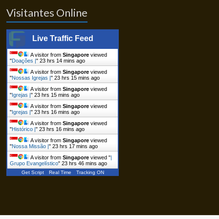
Visitantes Online
Live Traffic Feed
A visitor from
Singapore
viewed
"
Doações |
"
23 hrs 14 mins ago
A visitor from
Singapore
viewed
"
Nossas Igrejas |
"
23 hrs 15 mins ago
A visitor from
Singapore
viewed
"
Igrejas |
"
23 hrs 15 mins ago
A visitor from
Singapore
viewed
"
Igrejas |
"
23 hrs 16 mins ago
A visitor from
Singapore
viewed
"
Histórico |
"
23 hrs 16 mins ago
A visitor from
Singapore
viewed
"
Nossa Missão |
"
23 hrs 17 mins ago
A visitor from
Singapore
viewed "
|
Grupo Evangelístico
"
23 hrs 46 mins ago
Get Script
Real Time
Tracking ON