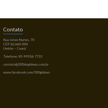
Contato
Rua Jonas Nunes, 70
CEP 62.660-000
Umirim – Ceará
Telefone: 85-99936-7710
contato@300degideao.com.br
www.facebook.com/300gideao